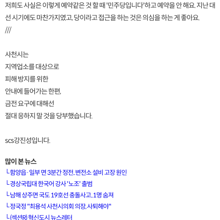
저희도 사실은 이렇게 예약같은 것 할 때 '민주당입니다'하고 예약을 안 해요. 지난 대
선 시기에도 마찬가지였고, 당이라고 접근을 하는 것은 의심을 하는 게 좋아요.
///
사천시는
지역업소를 대상으로
피해 방지를 위한
안내에 들어가는 한편,
금전 요구에 대해선
절대 응하지 말 것을 당부했습니다.
scs강진성입니다.
많이 본 뉴스
└
함양읍·일부 면 3분간 정전..변전소 설비 고장 원인
└
경상국립대 한국어 강사 '노조' 출범
└
남해 상주면 국도 19호선 충돌사고..1명 숨져
[VOD공지] 청춘초이스 이용금액 변경 안내
└
정국정 "최용석 사천시의회 의장, 사퇴해야"
└
(섹션R) 혁신도시 뉴스레터