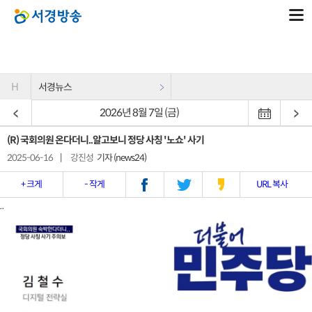
H
서경뉴스
2026년 8월 7일 (금)
(R) 국회의원 온다더니..알고보니 정당 사칭 '노쇼' 사기
2025-06-16
|
강진성
기자 (news24)
+ 크게
- 작게
URL 복사
..