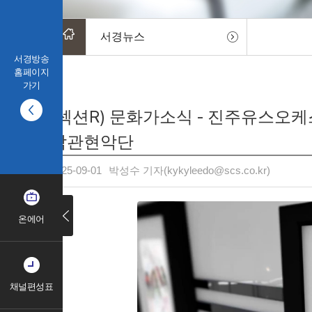
서경뉴스
서경방송
홈페이지
가기
(섹션R) 문화가소식 - 진주유스오케
악관현악단
2025-09-01
박성수 기자(kykyleedo@scs.co.kr)
온에어
채널편성표