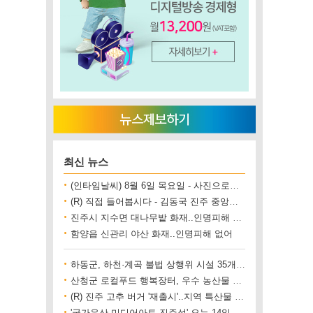
최신 뉴스
(인타임날씨) 8월 6일 목요일 - 사진으로보는 날씨
(R) 직접 들어봅시다 - 김동국 진주 중앙시장 상인회장
진주시 지수면 대나무밭 화재..인명피해 없어
함양읍 신관리 야산 화재..인명피해 없어
하동군, 하천·계곡 불법 상행위 시설 35개소 철거
산청군 로컬푸드 행복장터, 우수 농산물 직거래 사업장 인증
(R) 진주 고추 버거 '재출시'..지역 특산물 홍보 기대
'국가유산 미디어아트 진주성' 오는 14일 개막