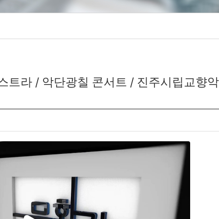
스트라 / 악단광칠 콘서트 / 진주시립교향악