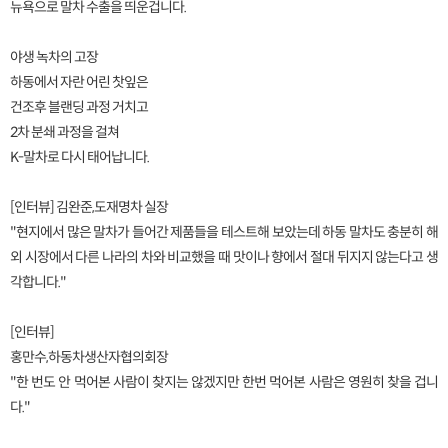
뉴욕으로 말차 수출을 띄운겁니다.
야생 녹차의 고장
하동에서 자란 어린 찻잎은
건조후 블랜딩 과정 거치고
2차 분쇄 과정을 걸쳐
K-말차로 다시 태어납니다.
[인터뷰] 김완준,도재명차 실장
"현지에서 많은 말차가 들어간 제품들을 테스트해 보았는데 하동 말차도 충분히 해
외 시장에서 다른 나라의 차와 비교했을 때 맛이나 향에서 절대 뒤지지 않는다고 생
각합니다."
[인터뷰]
홍만수,하동차생산자협의회장
"한 번도 안 먹어본 사람이 찾지는 않겠지만 한번 먹어본 사람은 영원히 찾을 겁니
다."