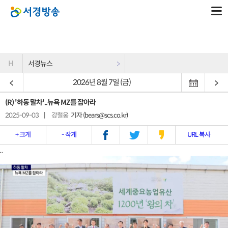
H
서경뉴스
2026년 8월 7일 (금)
(R) '하동 말차'..뉴욕 MZ를 잡아라
2025-09-03
|
강철웅
기자 (bears@scs.co.kr)
+ 크게
- 작게
URL 복사
..