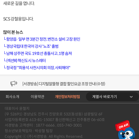
새로운 길을 엽니다.
SCS 강철웅입니다.
많이 본 뉴스
└
함양읍·일부 면 3분간 정전..변전소 설비 고장 원인
└
경상국립대 한국어 강사 '노조' 출범
└
남해 상주면 국도 19호선 충돌사고..1명 숨져
[VOD공지] 청춘초이스 이용금액 변경 안내
└
(섹션R) 혁신도시 뉴스레터
└
정국정 "최용석 사천시의회 의장, 사퇴해야"
[서경방송] 일부 채널편성 변경 안내의 건 (7/22)
[서경방송] 디지털알뜰형 결합 할인요금 조정 안내 (수정)
계열사 바로가기
회사소개
이용약관
개인정보처리방침
[공지] 개인정보처리방침 (Ver2.15) 개정의 건 (7/1)
대표이사 윤철지
[서경방송] 일부 채널편성 변경 안내의 건 (7/1)
(우 52691) 경상남도 진주시 진양호로 532(동성동) 삼광빌딩 6F
사업자등록번호 613-81-15007 통신판매신고 진주통판 06-60호
[VOD공지] 청춘초이스 이용금액 변경 안내
서경방송 고객센터 : 1877-6666 , 055-740-3001
청소년보호책임자 : 박성철 팀장
Copyright ⓒ (주)서경방송. All Rights Reserved.
[서경방송] 일부 채널편성 변경 안내의 건 (7/22)