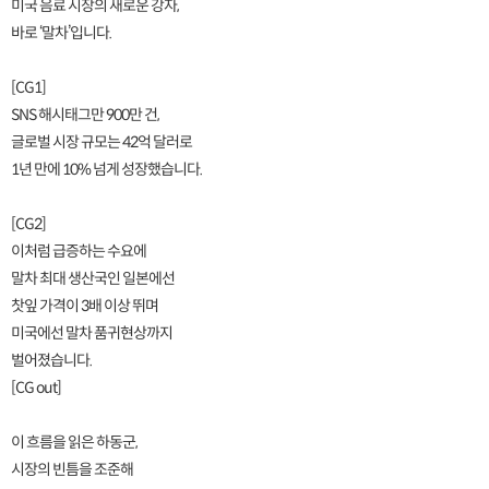
미국 음료 시장의 새로운 강자,
바로 ‘말차’입니다.
[CG1]
SNS 해시태그만 900만 건,
글로벌 시장 규모는 42억 달러로
1년 만에 10% 넘게 성장했습니다.
[CG2]
이처럼 급증하는 수요에
말차 최대 생산국인 일본에선
찻잎 가격이 3배 이상 뛰며
미국에선 말차 품귀현상까지
벌어졌습니다.
[CG out]
이 흐름을 읽은 하동군,
시장의 빈틈을 조준해