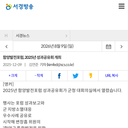
H
서경뉴스
2026년 8월 9일 (일)
함양발전포럼, 2025년 성과공유회 개최
2025-12-09
|
김연준
기자 (kimfed@scs.co.kr)
+ 크게
- 작게
URL 복사
[앵커]
2025년 함양발전포럼 성과공유회가 군청 대회의실에서 열렸습니다.
행사는 포럼 성과보고와
군 지방소멸대응
우수사례 공유로
시작해 변창흠 위원의