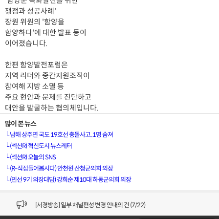
'함양군 특화발전을 위한
쟁점과 성공사례'
장원 위원의 '함양을
함양하다'에 대한 발표 등이
이어졌습니다.
한편 함양발전포럼은
지역 리더와 중간지원조직이
참여해 지방 소멸 등
주요 현안과 문제를 진단하고
대안을 발굴하는 협의체입니다.
많이 본 뉴스
└
남해 상주면 국도 19호선 충돌사고..1명 숨져
└
(섹션R) 혁신도시 뉴스레터
└
(섹션R) 오늘의 SNS
└
(R-직접들어봅시다) 안천원 산청군의회 의장
└
(민선 9기 의장대담) 강희순 제10대 하동군의회 의장
[VOD공지] 청춘초이스 이용금액 변경 안내
[서경방송] 일부 채널편성 변경 안내의 건 (7/22)