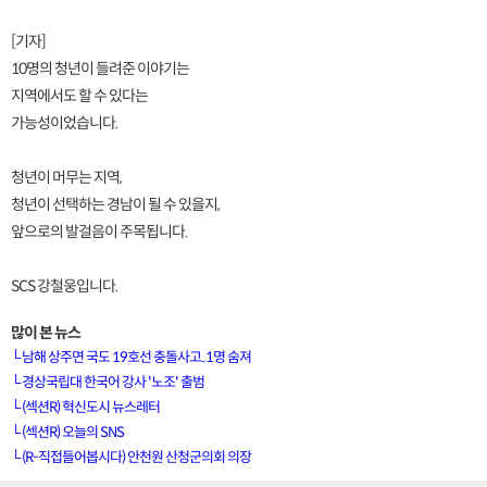
[기자]
10명의 청년이 들려준 이야기는
지역에서도 할 수 있다는
가능성이었습니다.
청년이 머무는 지역,
청년이 선택하는 경남이 될 수 있을지,
앞으로의 발걸음이 주목됩니다.
SCS 강철웅입니다.
많이 본 뉴스
└
남해 상주면 국도 19호선 충돌사고..1명 숨져
└
경상국립대 한국어 강사 '노조' 출범
└
(섹션R) 혁신도시 뉴스레터
[VOD공지] 청춘초이스 이용금액 변경 안내
└
(섹션R) 오늘의 SNS
└
(R-직접들어봅시다) 안천원 산청군의회 의장
[서경방송] 일부 채널편성 변경 안내의 건 (7/22)