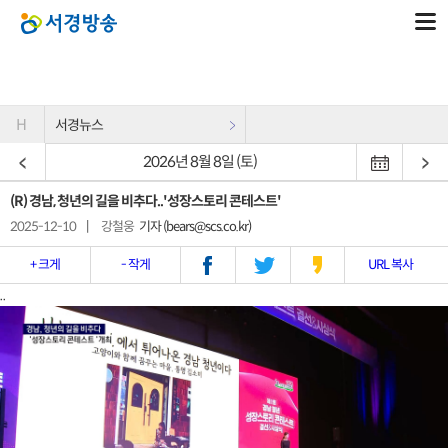
H
서경뉴스
2026년 8월 8일 (토)
(R) 경남, 청년의 길을 비추다..'성장스토리 콘테스트'
2025-12-10
|
강철웅
기자 (bears@scs.co.kr)
+ 크게
- 작게
URL 복사
..