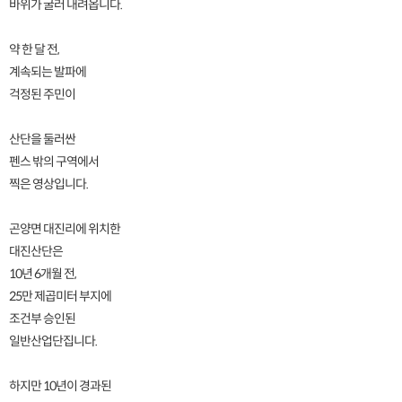
바위가 굴러 내려옵니다.
약 한 달 전,
계속되는 발파에
걱정된 주민이
산단을 둘러싼
펜스 밖의 구역에서
찍은 영상입니다.
곤양면 대진리에 위치한
대진산단은
10년 6개월 전,
25만 제곱미터 부지에
조건부 승인된
일반산업단집니다.
하지만 10년이 경과된