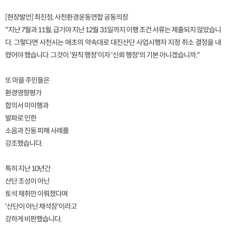
[현장발언] 최진정, 사천환경운동연합 공동의장
"지난 7월과 11월, 급기야 지난 12월 31일까지 이행 조건 서류는 제출되지 않았습니
다. 그렇다면 사천시는 애초의 약속대로 대진산단 사업시행자 지정 취소 결정을 내
렸어야 했습니다. 그것이 '원칙 행정'이자 '신뢰 행정'의 기본 아니겠습니까."
또 마을 주민들은
환경영향평가
합의서 미이행과
발파로 인한
소음과 진동 피해 사례를
강조했습니다.
특히 지난 10년간
산단 조성이 아닌
토석 채취만 이뤄졌다며
'산단이 아닌 채석장'이라고
강하게 비판했습니다.