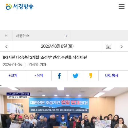
H
서경뉴스
2026년 8월 8일 (토)
(R) 사천 대진산단 3개월 '조건부' 연장..주민들, 작심 비판
2026-01-06
|
김상엽
기자
+ 크게
- 작게
URL 복사
..