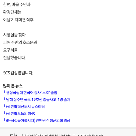
한편, 마을 주민과
환경단체는
이날 기자회견 직후
시장실을 찾아
피해 주민의 호소문과
요구서를
전달했습니다.
SCS 김상엽입니다.
많이 본 뉴스
└
경상국립대 한국어 강사 '노조' 출범
└
남해 상주면 국도 19호선 충돌사고..1명 숨져
└
(섹션R) 혁신도시 뉴스레터
[VOD공지] 청춘초이스 이용금액 변경 안내
└
(섹션R) 오늘의 SNS
└
(R-직접들어봅시다) 안천원 산청군의회 의장
[서경방송] 일부 채널편성 변경 안내의 건 (7/22)