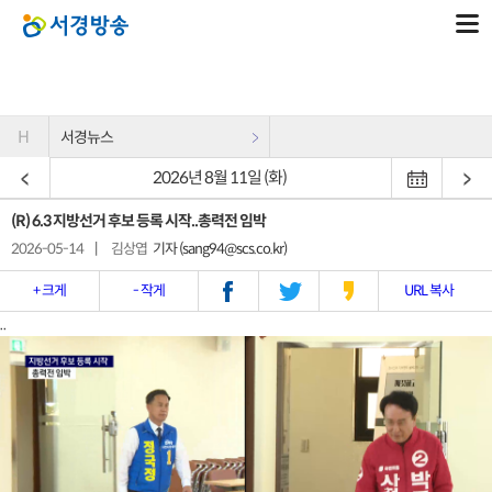
H
서경뉴스
2026년 8월 11일 (화)
(R) 6.3 지방선거 후보 등록 시작..총력전 임박
2026-05-14
|
김상엽
기자 (sang94@scs.co.kr)
+ 크게
- 작게
URL 복사
..