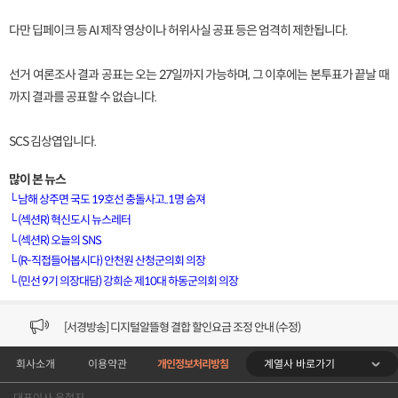
다만 딥페이크 등 AI 제작 영상이나 허위사실 공표 등은 엄격히 제한됩니다.
선거 여론조사 결과 공표는 오는 27일까지 가능하며, 그 이후에는 본투표가 끝날 때
까지 결과를 공표할 수 없습니다.
SCS 김상엽입니다.
많이 본 뉴스
└
남해 상주면 국도 19호선 충돌사고..1명 숨져
└
(섹션R) 혁신도시 뉴스레터
└
(섹션R) 오늘의 SNS
[VOD공지] 청춘초이스 이용금액 변경 안내
└
(R-직접들어봅시다) 안천원 산청군의회 의장
└
(민선 9기 의장대담) 강희순 제10대 하동군의회 의장
[서경방송] 일부 채널편성 변경 안내의 건 (7/22)
[서경방송] 디지털알뜰형 결합 할인요금 조정 안내 (수정)
계열사 바로가기
회사소개
이용약관
개인정보처리방침
[공지] 개인정보처리방침 (Ver2.15) 개정의 건 (7/1)
대표이사 윤철지