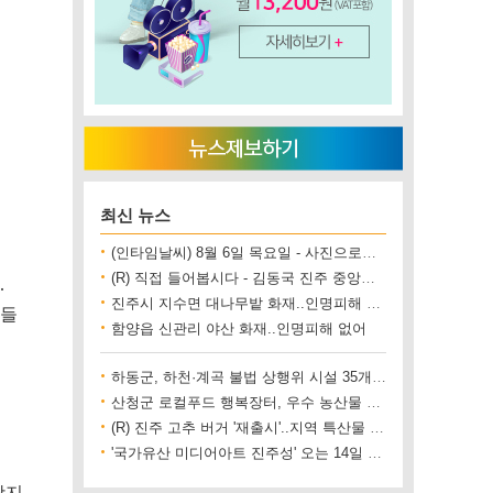
최신 뉴스
(인타임날씨) 8월 6일 목요일 - 사진으로보는 날씨
(R) 직접 들어봅시다 - 김동국 진주 중앙시장 상인회장
.
진주시 지수면 대나무밭 화재..인명피해 없어
보들
함양읍 신관리 야산 화재..인명피해 없어
하동군, 하천·계곡 불법 상행위 시설 35개소 철거
산청군 로컬푸드 행복장터, 우수 농산물 직거래 사업장 인증
(R) 진주 고추 버거 '재출시'..지역 특산물 홍보 기대
'국가유산 미디어아트 진주성' 오는 14일 개막
왔지