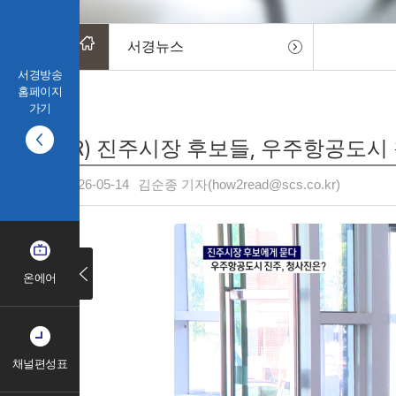
서경뉴스
서경방송
홈페이지
가기
(R) 진주시장 후보들, 우주항공도시
2026-05-14
김순종 기자(how2read@scs.co.kr)
온에어
채널편성표