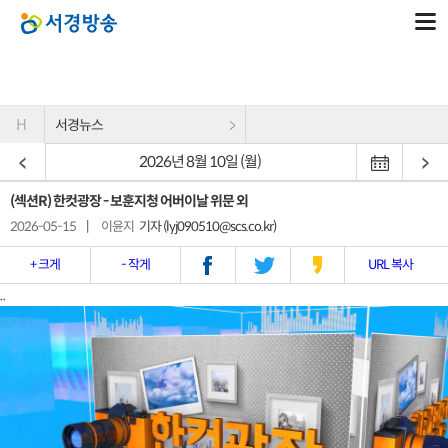
H
서경뉴스
2026년 8월 10일 (월)
(섹션R) 한컷광장 - 보훈지청 어버이날 위문 외
2026-05-15
|
이윤지
기자 (lyj090510@scs.co.kr)
+ 크게
- 작게
URL 복사
..