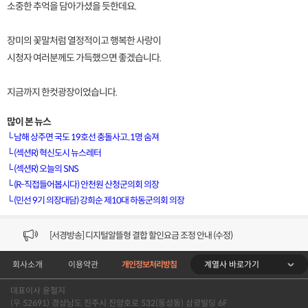
소중한 추억을 담아가셨을 듯한데요.
장미의 꽃말처럼 열정적이고 행복한 사랑이
시청자 여러분께도 가득했으면 좋겠습니다.
지금까지 한컷광장이었습니다.
많이 본 뉴스
└
남해 상주면 국도 19호선 충돌사고..1명 숨져
└
(섹션R) 혁신도시 뉴스레터
[VOD공지] 청춘초이스 이용금액 변경 안내
└
(섹션R) 오늘의 SNS
└
(R-직접들어봅시다) 안천원 산청군의회 의장
[서경방송] 일부 채널편성 변경 안내의 건 (7/22)
└
(민선 9기 의장대담) 강희순 제10대 하동군의회 의장
[서경방송] 디지털알뜰형 결합 할인요금 조정 안내 (수정)
[공지] 개인정보처리방침 (Ver2.15) 개정의 건 (7/1)
계열사 바로가기
회사소개
이용약관
개인정보처리방침
[서경방송] 일부 채널편성 변경 안내의 건 (7/1)
대표이사 윤철지
(우 52691) 경상남도 진주시 진양호로 532(동성동) 삼광빌딩 6F
[VOD공지] 청춘초이스 이용금액 변경 안내