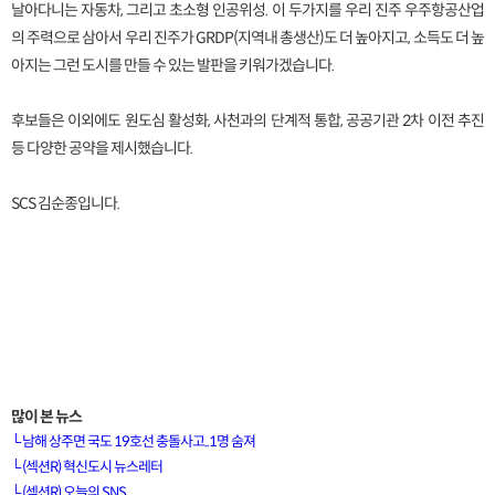
날아다니는 자동차, 그리고 초소형 인공위성. 이 두가지를 우리 진주 우주항공산업
의 주력으로 삼아서 우리 진주가 GRDP(지역내 총생산)도 더 높아지고, 소득도 더 높
아지는 그런 도시를 만들 수 있는 발판을 키워가겠습니다.
후보들은 이외에도 원도심 활성화, 사천과의 단계적 통합, 공공기관 2차 이전 추진
등 다양한 공약을 제시했습니다.
SCS 김순종입니다.
많이 본 뉴스
└
남해 상주면 국도 19호선 충돌사고..1명 숨져
[VOD공지] 청춘초이스 이용금액 변경 안내
└
(섹션R) 혁신도시 뉴스레터
└
(섹션R) 오늘의 SNS