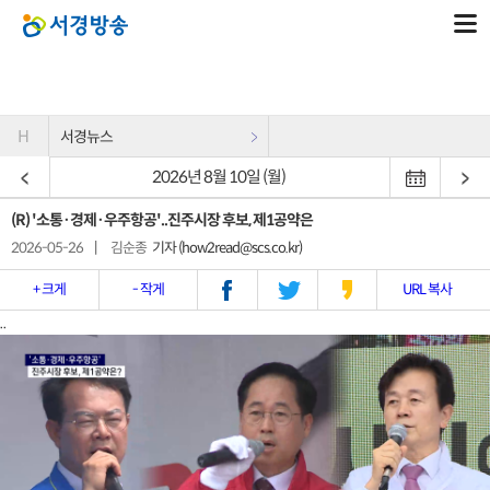
H
서경뉴스
2026년 8월 10일 (월)
(R) '소통·경제·우주항공'..진주시장 후보, 제1공약은
2026-05-26
|
김순종
기자 (how2read@scs.co.kr)
+ 크게
- 작게
URL 복사
..