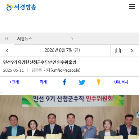
H
서경뉴스
2026년 8월 7일 (금)
민선 9기 유명현 산청군수 당선인 인수위 출범
2026-06-11
|
김연준
기자 (kimfed@scs.co.kr)
+ 크게
- 작게
URL 복사
..