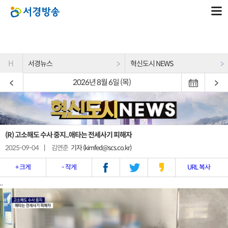
H
서경뉴스
혁신도시 NEWS
2026년 8월 6일 (목)
(R) 고소해도 수사 중지..애타는 전세사기 피해자
2025-09-04
|
김연준
기자 (kimfed@scs.co.kr)
+ 크게
- 작게
URL 복사
..