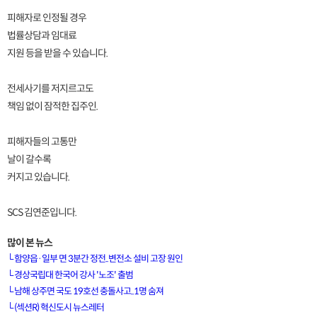
피해자로 인정될 경우
법률상담과 임대료
지원 등을 받을 수 있습니다.
전세사기를 저지르고도
책임 없이 잠적한 집주인.
피해자들의 고통만
날이 갈수록
커지고 있습니다.
SCS 김연준입니다.
많이 본 뉴스
└
함양읍·일부 면 3분간 정전..변전소 설비 고장 원인
└
경상국립대 한국어 강사 '노조' 출범
└
남해 상주면 국도 19호선 충돌사고..1명 숨져
[VOD공지] 청춘초이스 이용금액 변경 안내
└
(섹션R) 혁신도시 뉴스레터