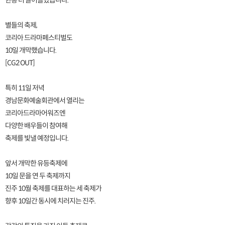
한층 더 끌어올렸습니다.
별들의 축제,
코리아 드라마페스티벌도
10일 개막했습니다.
[CG2 OUT]
특히 11일 저녁
경남문화예술회관에서 열리는
코리아드라마어워즈엔
다양한 배우들이 참여해
축제를 빛낼 예정입니다.
앞서 개막한 유등축제에
10일 문을 연 두 축제까지
진주 10월 축제를 대표하는 세 축제가
향후 10일간 동시에 치러지는 진주.