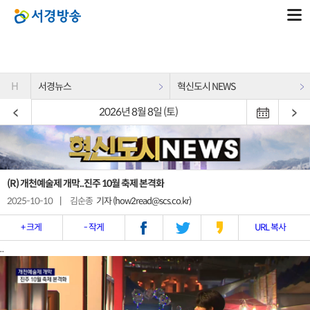
H
서경뉴스
혁신도시 NEWS
2026년 8월 8일 (토)
(R) 개천예술제 개막..진주 10월 축제 본격화
2025-10-10
|
김순종
기자 (how2read@scs.co.kr)
+ 크게
- 작게
URL 복사
..