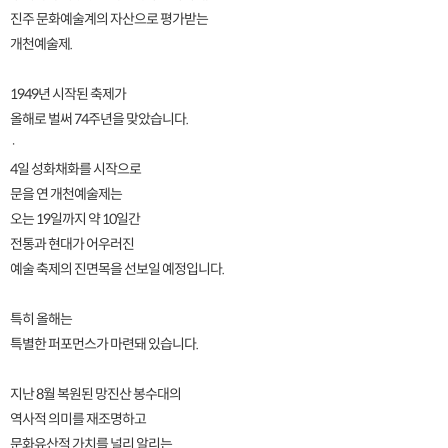
진주 문화예술계의 자산으로 평가받는
개천예술제.
1949년 시작된 축제가
올해로 벌써 74주년을 맞았습니다.
·
4일 성화채화를 시작으로
문을 연 개천예술제는
오는 19일까지 약 10일간
전통과 현대가 어우러진
예술 축제의 진면목을 선보일 예정입니다.
특히 올해는
특별한 퍼포먼스가 마련돼 있습니다.
지난 8월 복원된 망진산 봉수대의
역사적 의미를 재조명하고
문화유산적 가치를 널리 알리는