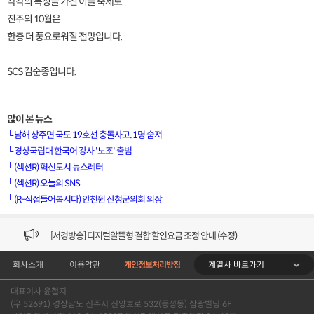
각각의 특징을 가진 이들 축제로
진주의 10월은
한층 더 풍요로워질 전망입니다.
SCS 김순종입니다.
많이 본 뉴스
└
남해 상주면 국도 19호선 충돌사고..1명 숨져
└
경상국립대 한국어 강사 '노조' 출범
└
(섹션R) 혁신도시 뉴스레터
[VOD공지] 청춘초이스 이용금액 변경 안내
└
(섹션R) 오늘의 SNS
└
(R-직접들어봅시다) 안천원 산청군의회 의장
[서경방송] 일부 채널편성 변경 안내의 건 (7/22)
[서경방송] 디지털알뜰형 결합 할인요금 조정 안내 (수정)
계열사 바로가기
회사소개
이용약관
개인정보처리방침
[공지] 개인정보처리방침 (Ver2.15) 개정의 건 (7/1)
대표이사 윤철지
[서경방송] 일부 채널편성 변경 안내의 건 (7/1)
(우 52691) 경상남도 진주시 진양호로 532(동성동) 삼광빌딩 6F