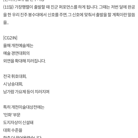
(11일) 가장행렬이 출발할 때 진군 퍼포먼스를 하게 됩니다. 그때는 저번 달에 완공
을 한 우리 진주 봉수대에서 신호를 주면, 그 신호에 맞춰서 출발을 할 계획이란 말씀
을...
[CG2 IN]
올해 개천예술제는
예술 경연대회의
외연을 확대해 치러집니다.
전국 휘호대회,
시 낭송대회,
남가람 가요제 등이 치러지며
특히 개천미술대상전에는
'민화' 부문
도지자상이 신설돼
대회 수준을