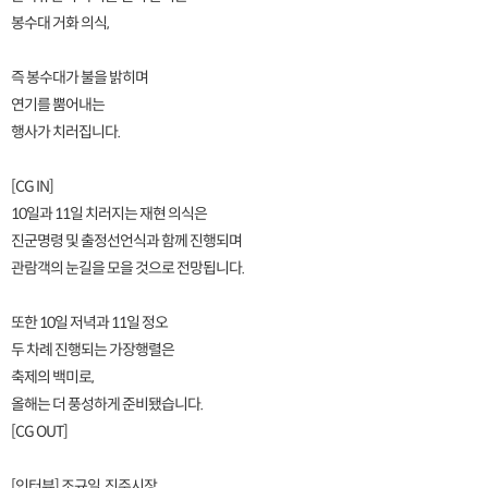
봉수대 거화 의식,
즉 봉수대가 불을 밝히며
연기를 뿜어내는
행사가 치러집니다.
[CG IN]
10일과 11일 치러지는 재현 의식은
진군명령 및 출정선언식과 함께 진행되며
관람객의 눈길을 모을 것으로 전망됩니다.
또한 10일 저녁과 11일 정오
두 차례 진행되는 가장행렬은
축제의 백미로,
올해는 더 풍성하게 준비됐습니다.
[CG OUT]
[인터뷰] 조규일, 진주시장