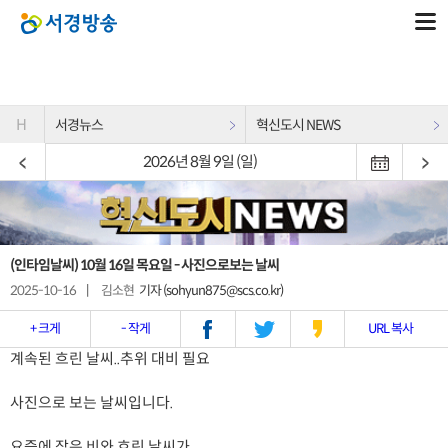
H
서경뉴스
혁신도시 NEWS
2026년 8월 9일 (일)
(인타임날씨) 10월 16일 목요일 - 사진으로보는 날씨
2025-10-16
|
김소현
기자 (sohyun875@scs.co.kr)
+ 크게
- 작게
URL 복사
계속된 흐린 날씨..추위 대비 필요
사진으로 보는 날씨입니다.
요즘에 잦은 비와 흐린 날씨가