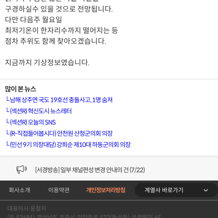
구경하실수 있을 것으로 전망됩니다.
다만 다음주 월요일
최저기온이 한자리수까지 떨어지는 등
점차 추위도 함께 찾아오겠습니다.
지금까지 기상정보였습니다.
많이 본 뉴스
└
남해 상주면 국도 19호선 충돌사고..1명 숨져
└
(섹션R) 혁신도시 뉴스레터
└
(섹션R) 오늘의 SNS
└
(R-직접들어봅시다) 안천원 산청군의회 의장
└
(민선 9기 의장대담) 강희순 제10대 하동군의회 의장
[VOD공지] 청춘초이스 이용금액 변경 안내
[서경방송] 일부 채널편성 변경 안내의 건 (7/22)
[서경방송] 디지털알뜰형 결합 할인요금 조정 안내 (수정)
계열사 바로가기
회사소개
이용약관
개인정보처리방침
[공지] 개인정보처리방침 (Ver2.15) 개정의 건 (7/1)
대표이사 윤철지
(우 52691) 경상남도 진주시 진양호로 532(동성동) 삼광빌딩 6F