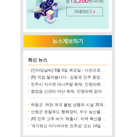
최신 뉴스
(인타임날씨) 8월 6일 목요일 - 사진으로보는 날씨
(R) 직접 들어봅시다 - 김동국 진주 중앙시장 상인회장
진주시 지수면 대나무밭 화재..인명피해 없어
함양읍 신관리 야산 화재..인명피해 없어
하동군, 하천·계곡 불법 상행위 시설 35개소 철거
산청군 로컬푸드 행복장터, 우수 농산물 직거래 사업장 인증
(R) 진주 고추 버거 '재출시'..지역 특산물 홍보 기대
'국가유산 미디어아트 진주성' 오는 14일 개막