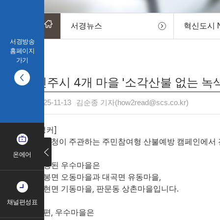
서경뉴스
혁신도시 
서경방송
홈페이지
가기
진주시 4개 마을 '소각산불 없는 녹
2025-11-13
김순종 기자(how2read@scs.co.kr)
[앵커]
산림청이 주관하는 주민참여형 산불예방 캠페인에서 
온에어
지정된 우수마을은
사봉면 오동마을과 대곡면 유동마을,
집현면 기동마을, 판문동 상촌마을입니다.
채널편성표
한편, 우수마을은