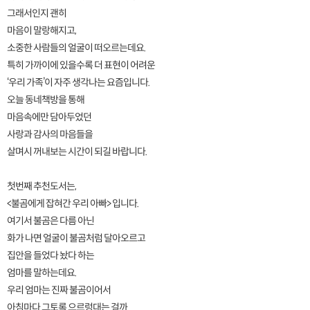
그래서인지 괜히
마음이 말랑해지고,
소중한 사람들의 얼굴이 떠오르는데요.
특히 가까이에 있을수록 더 표현이 어려운
‘우리 가족’이 자주 생각나는 요즘입니다.
오늘 동네책방을 통해
마음속에만 담아두었던
사랑과 감사의 마음들을
살며시 꺼내보는 시간이 되길 바랍니다.
첫번째 추천도서는,
<불곰에게 잡혀간 우리 아빠> 입니다.
여기서 불곰은 다름 아닌
화가 나면 얼굴이 불곰처럼 달아오르고
집안을 들었다 놨다 하는
엄마를 말하는데요.
우리 엄마는 진짜 불곰이어서
아침마다 그토록 으르렁대는 걸까