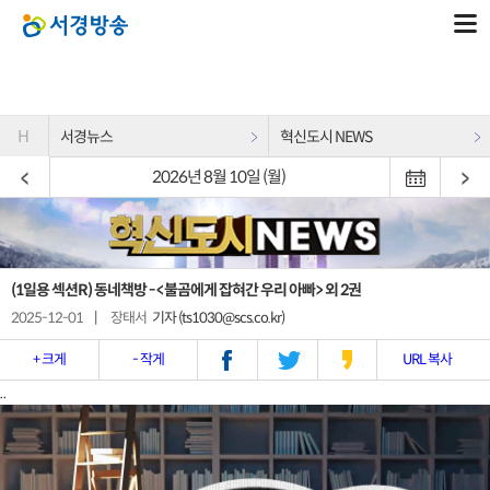
H
서경뉴스
혁신도시 NEWS
2026년 8월 10일 (월)
(1일용 섹션R) 동네책방 - <불곰에게 잡혀간 우리 아빠> 외 2권
2025-12-01
|
장태서
기자 (ts1030@scs.co.kr)
+ 크게
- 작게
URL 복사
..