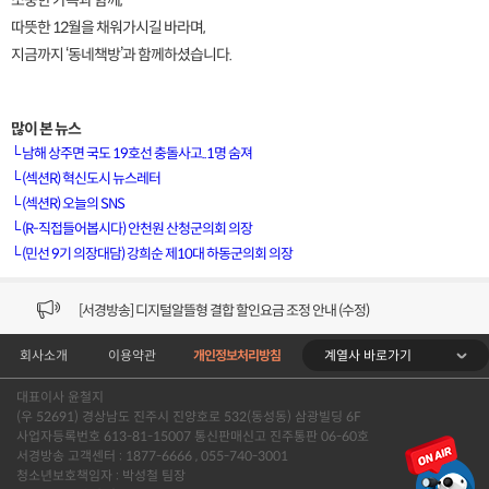
소중한 가족과 함께,
따뜻한 12월을 채워가시길 바라며,
지금까지 ‘동네책방’과 함께하셨습니다.
많이 본 뉴스
└
남해 상주면 국도 19호선 충돌사고..1명 숨져
└
(섹션R) 혁신도시 뉴스레터
└
(섹션R) 오늘의 SNS
[VOD공지] 청춘초이스 이용금액 변경 안내
└
(R-직접들어봅시다) 안천원 산청군의회 의장
└
(민선 9기 의장대담) 강희순 제10대 하동군의회 의장
[서경방송] 일부 채널편성 변경 안내의 건 (7/22)
[서경방송] 디지털알뜰형 결합 할인요금 조정 안내 (수정)
계열사 바로가기
회사소개
이용약관
개인정보처리방침
[공지] 개인정보처리방침 (Ver2.15) 개정의 건 (7/1)
대표이사 윤철지
[서경방송] 일부 채널편성 변경 안내의 건 (7/1)
(우 52691) 경상남도 진주시 진양호로 532(동성동) 삼광빌딩 6F
사업자등록번호 613-81-15007 통신판매신고 진주통판 06-60호
[VOD공지] 청춘초이스 이용금액 변경 안내
서경방송 고객센터 : 1877-6666 , 055-740-3001
청소년보호책임자 : 박성철 팀장