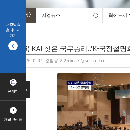
서경뉴스
혁신도시 
서경방송
홈페이지
가기
(R) KAI 찾은 국무총리..'K-국정설명
2026-01-07
강철웅 기자(bears@scs.co.kr)
온에어
채널편성표