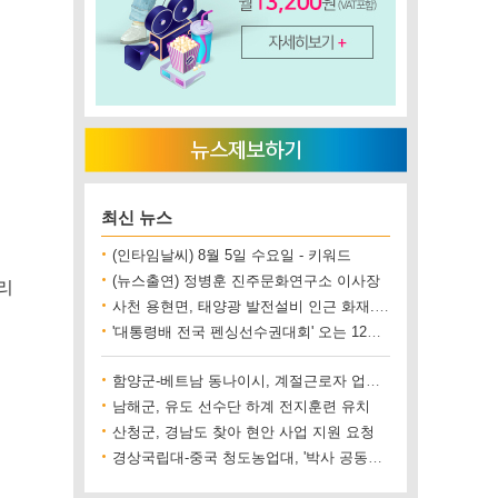
최신 뉴스
(인타임날씨) 8월 5일 수요일 - 키워드
(뉴스출연) 정병훈 진주문화연구소 이사장
리
사천 용현면, 태양광 발전설비 인근 화재..재산 피해 500만 원 상당
'대통령배 전국 펜싱선수권대회' 오는 12일 진주에서 개최
함양군-베트남 동나이시, 계절근로자 업무협약 체결
남해군, 유도 선수단 하계 전지훈련 유치
산청군, 경남도 찾아 현안 사업 지원 요청
경상국립대-중국 청도농업대, '박사 공동양성' 업무협약 체결