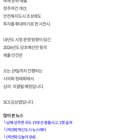
축제 문화 예술,
정주여건 개선,
안전복지도시 조성에도
투자를 확대하기로 한 사천시.
내년도 시정 운영 방향이 담긴
2026년도 당초예산안 등의
제출 안건은
오는 19일까지 진행되는
시의회 정례회에서
심의·의결될 예정입니다.
SCS 김상엽입니다.
많이 본 뉴스
└
남해 상주면 국도 19호선 충돌사고..1명 숨져
└
(섹션R) 혁신도시 뉴스레터
└
(섹션R) 오늘의 SNS