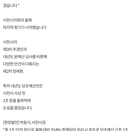
겠습니다."
사천시의회의 올해
마지막 회기가 시작됐습니다.
사천시의
제3차 추경안과
내년도 본예산 심사를 비롯해
다양한 안건이 다뤄지는
제2차 정례회.
특히 내년도 당초예산안은
사천시 사상 첫
1조 원을 돌파하며
눈길을 끌었습니다.
[현장발언] 박동식, 사천시장
"총 1조 51억 원으로 올해 대비 10.4% 증액되어 우리 시 최초로 당초예산 기준 1조