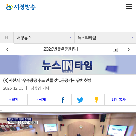
H
서경뉴스
뉴스IN타임
2026년 8월 9일 (일)
(R) 사천시 "우주항공 수도 만들 것"..공공기관 유치 천명
2025-12-01
|
김상엽
기자
+ 크게
- 작게
URL 복사
..