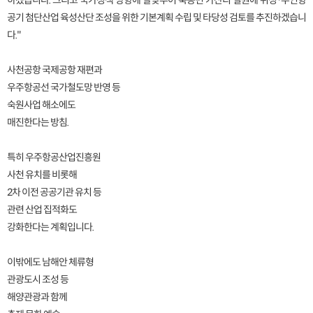
하겠습니다. 그리고 국가정책 방향에 발맞추어 축동면 가산리 일원에 위성·무인항
공기 첨단산업 육성산단 조성을 위한 기본계획 수립 및 타당성 검토를 추진하겠습니
다."
사천공항 국제공항 재편과
우주항공선 국가철도망 반영 등
숙원사업 해소에도
매진한다는 방침.
특히 우주항공산업진흥원
사천 유치를 비롯해
2차 이전 공공기관 유치 등
관련 산업 집적화도
강화한다는 계획입니다.
이밖에도 남해안 체류형
관광도시 조성 등
해양관광과 함께