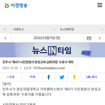
H
서경뉴스
뉴스IN타임
2026년 8월 9일 (일)
진주시 '제4기 시민정원사 양성교육 심화과정' 수료식 개최
2025-12-05
|
김순종
기자 (how2read@scs.co.kr)
+ 크게
- 작게
URL 복사
[앵커]
진주시가 경상국립대학교 가좌캠퍼스에서 '제4기 시민정원사 양성교
육 심화과정' 수료식을 가졌습니다.
시민정원사 양성교육은