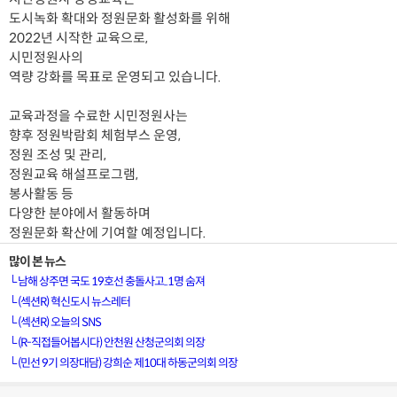
도시녹화 확대와 정원문화 활성화를 위해
2022년 시작한 교육으로,
시민정원사의
역량 강화를 목표로 운영되고 있습니다.
교육과정을 수료한 시민정원사는
향후 정원박람회 체험부스 운영,
정원 조성 및 관리,
정원교육 해설프로그램,
봉사활동 등
다양한 분야에서 활동하며
정원문화 확산에 기여할 예정입니다.
많이 본 뉴스
└
남해 상주면 국도 19호선 충돌사고..1명 숨져
└
(섹션R) 혁신도시 뉴스레터
└
(섹션R) 오늘의 SNS
└
(R-직접들어봅시다) 안천원 산청군의회 의장
└
(민선 9기 의장대담) 강희순 제10대 하동군의회 의장
[VOD공지] 청춘초이스 이용금액 변경 안내