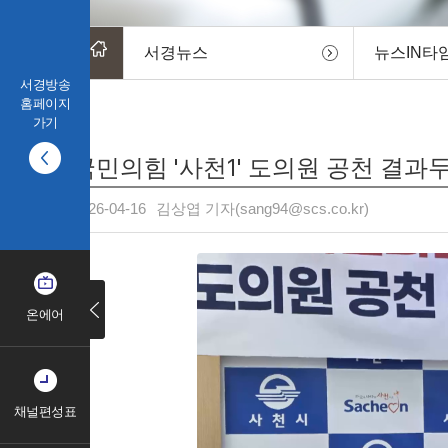
서경뉴스
뉴스IN타
서경방송
홈페이지
가기
국민의힘 '사천1' 도의원 공천 결과
2026-04-16
김상엽 기자(sang94@scs.co.kr)
온에어
채널편성표