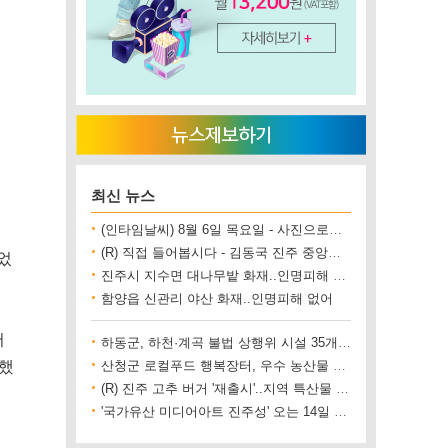
최신 뉴스
(인타임날씨) 8월 6일 목요일 - 사진으로보는 날씨
(R) 직접 들어봅시다 - 김동국 진주 중앙시장 상인회장
었
진주시 지수면 대나무밭 화재..인명피해 없어
함양읍 신관리 야산 화재..인명피해 없어
서
하동군, 하천·계곡 불법 상행위 시설 35개소 철거
장했
산청군 로컬푸드 행복장터, 우수 농산물 직거래 사업장 인증
(R) 진주 고추 버거 '재출시'..지역 특산물 홍보 기대
'국가유산 미디어아트 진주성' 오는 14일 개막