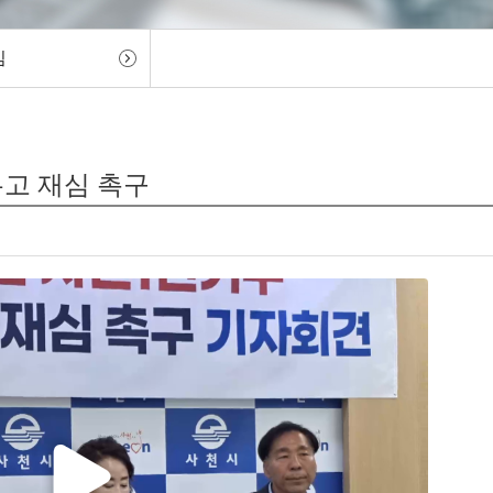
임
두고 재심 촉구