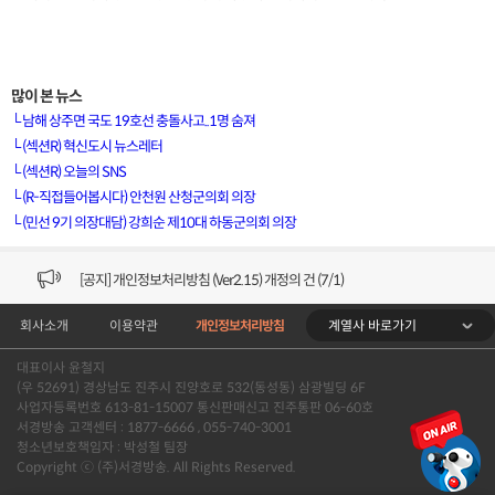
많이 본 뉴스
└
남해 상주면 국도 19호선 충돌사고..1명 숨져
[VOD공지] 청춘초이스 이용금액 변경 안내
└
(섹션R) 혁신도시 뉴스레터
└
(섹션R) 오늘의 SNS
[서경방송] 일부 채널편성 변경 안내의 건 (7/22)
└
(R-직접들어봅시다) 안천원 산청군의회 의장
└
(민선 9기 의장대담) 강희순 제10대 하동군의회 의장
[서경방송] 디지털알뜰형 결합 할인요금 조정 안내 (수정)
[공지] 개인정보처리방침 (Ver2.15) 개정의 건 (7/1)
계열사 바로가기
회사소개
이용약관
개인정보처리방침
[서경방송] 일부 채널편성 변경 안내의 건 (7/1)
대표이사 윤철지
[VOD공지] 청춘초이스 이용금액 변경 안내
(우 52691) 경상남도 진주시 진양호로 532(동성동) 삼광빌딩 6F
사업자등록번호 613-81-15007 통신판매신고 진주통판 06-60호
[서경방송] 일부 채널편성 변경 안내의 건 (7/22)
서경방송 고객센터 : 1877-6666 , 055-740-3001
청소년보호책임자 : 박성철 팀장
Copyright ⓒ (주)서경방송. All Rights Reserved.