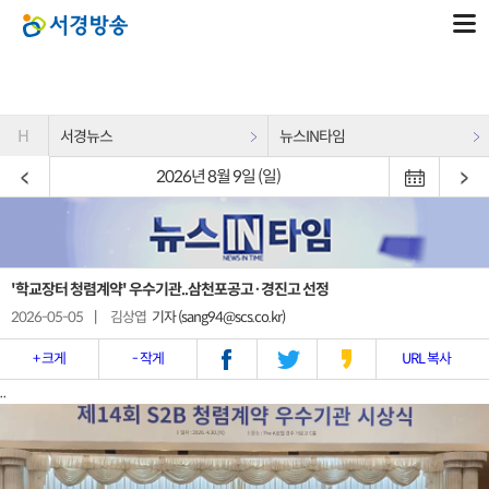
H
서경뉴스
뉴스IN타임
2026년 8월 9일 (일)
'학교장터 청렴계약' 우수기관..삼천포공고·경진고 선정
2026-05-05
|
김상엽
기자 (sang94@scs.co.kr)
+ 크게
- 작게
URL 복사
..