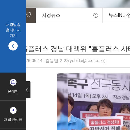
서경뉴스
뉴스IN타
서경방송
홈페이지
가기
홈플러스 경남 대책위 "홈플러스 사
2026-05-14
김동엽 기자(yobida@scs.co.kr)
온에어
채널편성표