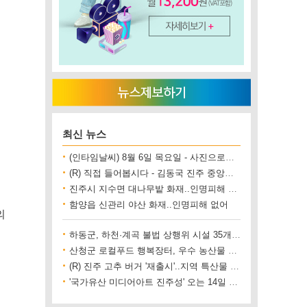
최신 뉴스
(인타임날씨) 8월 6일 목요일 - 사진으로보는 날씨
(R) 직접 들어봅시다 - 김동국 진주 중앙시장 상인회장
진주시 지수면 대나무밭 화재..인명피해 없어
함양읍 신관리 야산 화재..인명피해 없어
의
하동군, 하천·계곡 불법 상행위 시설 35개소 철거
산청군 로컬푸드 행복장터, 우수 농산물 직거래 사업장 인증
(R) 진주 고추 버거 '재출시'..지역 특산물 홍보 기대
'국가유산 미디어아트 진주성' 오는 14일 개막