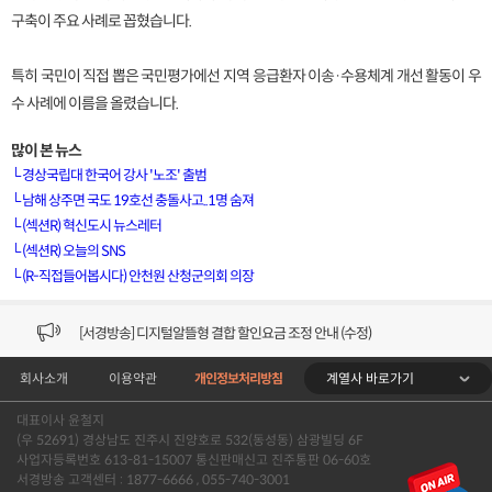
구축이 주요 사례로 꼽혔습니다.
특히 국민이 직접 뽑은 국민평가에선 지역 응급환자 이송·수용체계 개선 활동이 우
수 사례에 이름을 올렸습니다.
많이 본 뉴스
└
경상국립대 한국어 강사 '노조' 출범
└
남해 상주면 국도 19호선 충돌사고..1명 숨져
└
(섹션R) 혁신도시 뉴스레터
[VOD공지] 청춘초이스 이용금액 변경 안내
└
(섹션R) 오늘의 SNS
└
(R-직접들어봅시다) 안천원 산청군의회 의장
[서경방송] 일부 채널편성 변경 안내의 건 (7/22)
[서경방송] 디지털알뜰형 결합 할인요금 조정 안내 (수정)
계열사 바로가기
회사소개
이용약관
개인정보처리방침
[공지] 개인정보처리방침 (Ver2.15) 개정의 건 (7/1)
대표이사 윤철지
[서경방송] 일부 채널편성 변경 안내의 건 (7/1)
(우 52691) 경상남도 진주시 진양호로 532(동성동) 삼광빌딩 6F
사업자등록번호 613-81-15007 통신판매신고 진주통판 06-60호
[VOD공지] 청춘초이스 이용금액 변경 안내
서경방송 고객센터 : 1877-6666 , 055-740-3001