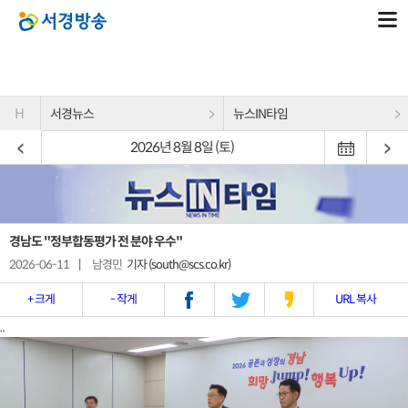
H
서경뉴스
뉴스IN타임
2026년 8월 8일 (토)
경남도 "정부합동평가 전 분야 우수"
2026-06-11
|
남경민
기자 (south@scs.co.kr)
+ 크게
- 작게
URL 복사
..