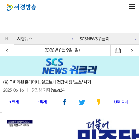
H
서경뉴스
SCS NEWS 위클리
2026년 8월 9일 (일)
(R) 국회의원 온다더니..알고보니 정당 사칭 '노쇼' 사기
2025-06-16
|
강진성
기자 (news24)
+ 크게
- 작게
URL 복사
..