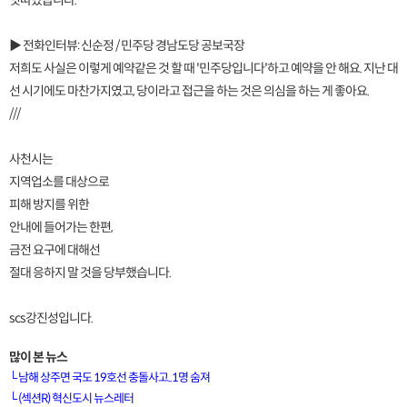
잇따랐습니다.
▶ 전화인터뷰: 신순정 / 민주당 경남도당 공보국장
저희도 사실은 이렇게 예약같은 것 할 때 '민주당입니다'하고 예약을 안 해요. 지난 대
선 시기에도 마찬가지였고, 당이라고 접근을 하는 것은 의심을 하는 게 좋아요.
///
사천시는
지역업소를 대상으로
피해 방지를 위한
안내에 들어가는 한편,
금전 요구에 대해선
절대 응하지 말 것을 당부했습니다.
scs강진성입니다.
많이 본 뉴스
└
남해 상주면 국도 19호선 충돌사고..1명 숨져
└
(섹션R) 혁신도시 뉴스레터