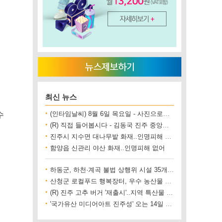
최신 뉴스
수
(인타임날씨) 8월 6일 목요일 - 사진으로보는 날씨
(R) 직접 들어봅시다 - 김동국 진주 중앙시장 상인회장
진주시 지수면 대나무밭 화재..인명피해 없어
함양읍 신관리 야산 화재..인명피해 없어
하동군, 하천·계곡 불법 상행위 시설 35개소 철거
산청군 로컬푸드 행복장터, 우수 농산물 직거래 사업장 인증
(R) 진주 고추 버거 '재출시'..지역 특산물 홍보 기대
'국가유산 미디어아트 진주성' 오는 14일 개막