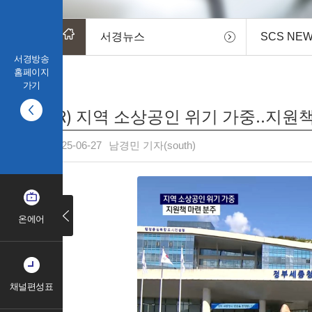
서경뉴스
SCS NE
서경방송
홈페이지
가기
(R) 지역 소상공인 위기 가중..지원
2025-06-27
남경민 기자(south)
온에어
채널편성표