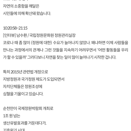
자연의 소중함을 깨달은
시민들에 의해 확산돼 왔습니다.
10:20:58~21:15
[인터뷰] 남수환 / 국립정원문화원 정원관리실장
코로나 때 좀 많이 (정원에 대한) 수요가 늘어나지 않았나. 왜냐하면 이제 사람들을
만나는 과정에서의 관계나 그런 것들을 지속하기 어려우면서 '어떤 활동들을 우리
가 할 수 있을까' 그러다보니 자연을 찾는 일이 많이 늘어나기 시작한 겁니다.
특히 2015년 관련법 개정으로
지방정원과 국가정원 제도가 도입되면서
자치단체들은 정원조성에
심혈을 기울이고 있습니다.
순천만이 국제정원박람회 개최로
1조 원 넘는
생산유발효과를 거둔데다가,
기후위기 시대