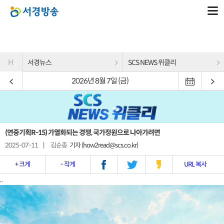
H
서경뉴스
SCS NEWS 위클리
2026년 8월 7일 (금)
(연중기획R-15) 가열화되는 경쟁, 국가정원으로 나아가려면
2025-07-11
|
김순종
기자 (how2read@scs.co.kr)
+ 크게
- 작게
URL 복사
..