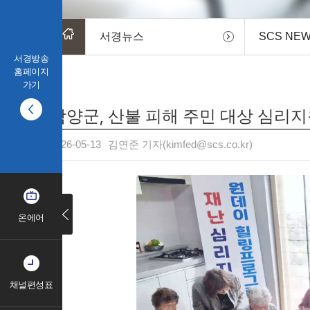
서경뉴스
SCS NE
서경방송
홈페이지
가기
함양군, 산불 피해 주민 대상 심리
2026-05-13
김연준 기자(kimfed@scs.co.kr)
온에어
채널편성표