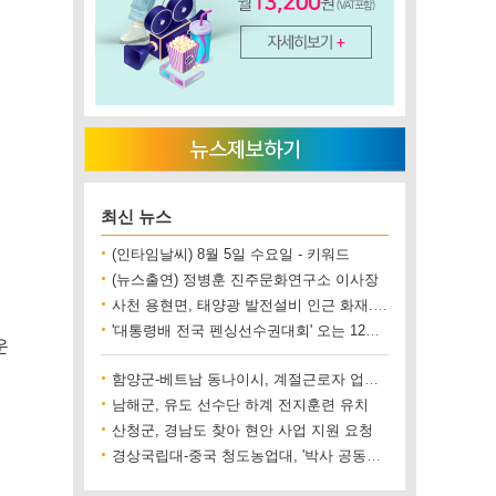
최신 뉴스
(인타임날씨) 8월 5일 수요일 - 키워드
(뉴스출연) 정병훈 진주문화연구소 이사장
사천 용현면, 태양광 발전설비 인근 화재..재산 피해 500만 원 상당
'대통령배 전국 펜싱선수권대회' 오는 12일 진주에서 개최
운
함양군-베트남 동나이시, 계절근로자 업무협약 체결
남해군, 유도 선수단 하계 전지훈련 유치
산청군, 경남도 찾아 현안 사업 지원 요청
경상국립대-중국 청도농업대, '박사 공동양성' 업무협약 체결