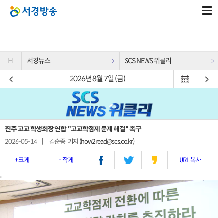
H
서경뉴스
SCS NEWS 위클리
2026년 8월 7일 (금)
진주 고교 학생회장 연합 "고교학점제 문제 해결" 촉구
2026-05-14
|
김순종
기자 (how2read@scs.co.kr)
+ 크게
- 작게
URL 복사
..