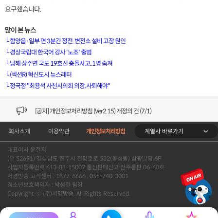
요구했습니다.
많이 본 뉴스
└
함양읍·일부 면 3분간 정전..변전소 설비 고장 원인
[VOD공지] 청춘초이스 이용금액 변경 안내
└
경상국립대 한국어 강사 '노조' 출범
└
남해 상주면 국도 19호선 충돌사고..1명 숨져
[서경방송] 일부 채널편성 변경 안내의 건 (7/22)
└
(섹션R) 혁신도시 뉴스레터
└
정국정 "최용석 사천시의회 의장, 사퇴해야"
[서경방송] 디지털알뜰형 결합 할인요금 조정 안내 (수정)
[공지] 개인정보처리방침 (Ver2.15) 개정의 건 (7/1)
계열사 바로가기
회사소개
이용약관
개인정보처리방침
[서경방송] 일부 채널편성 변경 안내의 건 (7/1)
대표이사 윤철지
[VOD공지] 청춘초이스 이용금액 변경 안내
(우 52691) 경상남도 진주시 진양호로 532(동성동) 삼광빌딩 6F
사업자등록번호 613-81-15007 통신판매신고 진주통판 06-60호
[서경방송] 일부 채널편성 변경 안내의 건 (7/22)
서경방송 고객센터 : 1877-6666 , 055-740-3001
청소년보호책임자 : 박성철 팀장
Copyright ⓒ (주)서경방송. All Rights Reserved.