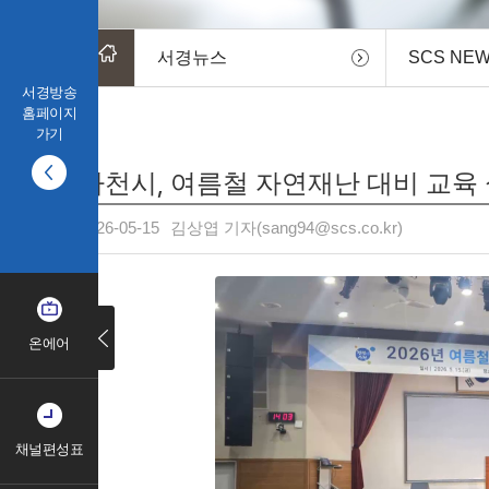
서경뉴스
SCS NE
서경방송
홈페이지
가기
사천시, 여름철 자연재난 대비 교육
2026-05-15
김상엽 기자(sang94@scs.co.kr)
온에어
채널편성표