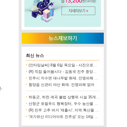
최신 뉴스
(인타임날씨) 8월 6일 목요일 - 사진으로보는 날씨
(R) 직접 들어봅시다 - 김동국 진주 중앙시장 상인회장
진주시 지수면 대나무밭 화재..인명피해 없어
함양읍 신관리 야산 화재..인명피해 없어
·
하동군, 하천·계곡 불법 상행위 시설 35개소 철거
산청군 로컬푸드 행복장터, 우수 농산물 직거래 사업장 인증
(R) 진주 고추 버거 '재출시'..지역 특산물 홍보 기대
'국가유산 미디어아트 진주성' 오는 14일 개막