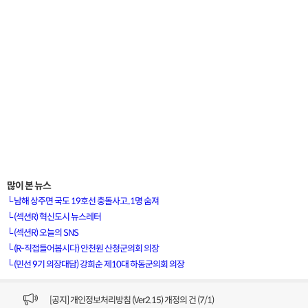
많이 본 뉴스
└
남해 상주면 국도 19호선 충돌사고..1명 숨져
[VOD공지] 청춘초이스 이용금액 변경 안내
└
(섹션R) 혁신도시 뉴스레터
└
(섹션R) 오늘의 SNS
[서경방송] 일부 채널편성 변경 안내의 건 (7/22)
└
(R-직접들어봅시다) 안천원 산청군의회 의장
└
(민선 9기 의장대담) 강희순 제10대 하동군의회 의장
[서경방송] 디지털알뜰형 결합 할인요금 조정 안내 (수정)
[공지] 개인정보처리방침 (Ver2.15) 개정의 건 (7/1)