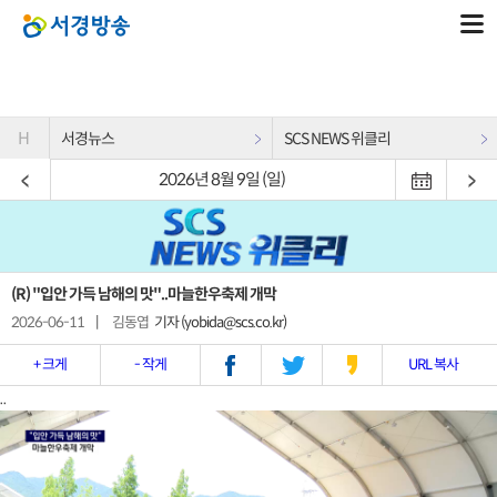
H
서경뉴스
SCS NEWS 위클리
2026년 8월 9일 (일)
(R) "입안 가득 남해의 맛"..마늘한우축제 개막
2026-06-11
|
김동엽
기자 (yobida@scs.co.kr)
+ 크게
- 작게
URL 복사
..