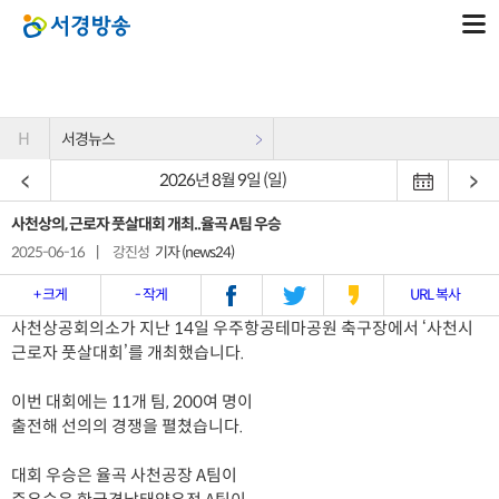
H
서경뉴스
2026년 8월 9일 (일)
사천상의, 근로자 풋살대회 개최..율곡 A팀 우승
2025-06-16
|
강진성
기자 (news24)
+ 크게
- 작게
URL 복사
사천상공회의소가 지난 14일 우주항공테마공원 축구장에서 ‘사천시
근로자 풋살대회’를 개최했습니다.
이번 대회에는 11개 팀, 200여 명이
출전해 선의의 경쟁을 펼쳤습니다.
대회 우승은 율곡 사천공장 A팀이