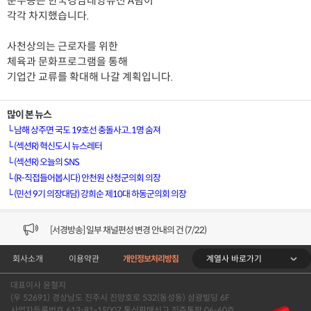
준우승은 한국경남태양유전 A팀이
각각 차지했습니다.
사천상의는 근로자를 위한
체육과 문화프로그램을 통해
기업간 교류를 확대해 나갈 계획입니다.
많이 본 뉴스
└
남해 상주면 국도 19호선 충돌사고..1명 숨져
└
(섹션R) 혁신도시 뉴스레터
└
(섹션R) 오늘의 SNS
└
(R-직접들어봅시다) 안천원 산청군의회 의장
└
(민선 9기 의장대담) 강희순 제10대 하동군의회 의장
[VOD공지] 청춘초이스 이용금액 변경 안내
[서경방송] 일부 채널편성 변경 안내의 건 (7/22)
계열사 바로가기
회사소개
이용약관
개인정보처리방침
[서경방송] 디지털알뜰형 결합 할인요금 조정 안내 (수정)
대표이사 윤철지
[공지] 개인정보처리방침 (Ver2.15) 개정의 건 (7/1)
(우 52691) 경상남도 진주시 진양호로 532(동성동) 삼광빌딩 6F
사업자등록번호 613-81-15007 통신판매신고 진주통판 06-60호