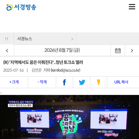
H
서경뉴스
2026년 8월 7일 (금)
(R) '지역에서도 꿈은 이뤄진다'..청년 토크쇼 열려
2025-07-16
|
김연준
기자 (kimfed@scs.co.kr)
+ 크게
- 작게
URL 복사
..