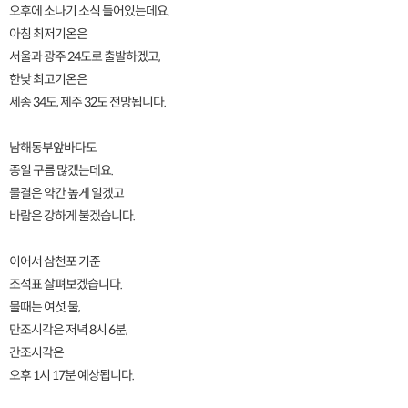
오후에 소나기 소식 들어있는데요.
아침 최저기온은
서울과 광주 24도로 출발하겠고,
한낮 최고기온은
세종 34도, 제주 32도 전망됩니다.
남해동부앞바다도
종일 구름 많겠는데요.
물결은 약간 높게 일겠고
바람은 강하게 불겠습니다.
이어서 삼천포 기준
조석표 살펴보겠습니다.
물때는 여섯 물,
만조시각은 저녁 8시 6분,
간조시각은
오후 1시 17분 예상됩니다.