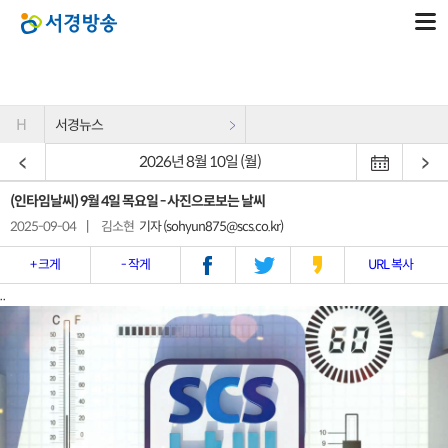
H
서경뉴스
2026년 8월 10일 (월)
(인타임날씨) 9월 4일 목요일 - 사진으로보는 날씨
2025-09-04
|
김소현
기자 (sohyun875@scs.co.kr)
+ 크게
- 작게
URL 복사
..