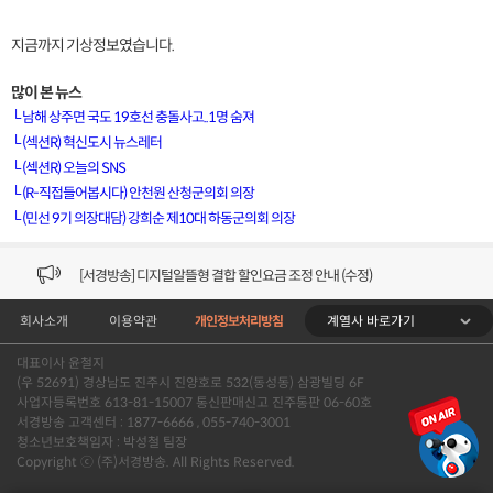
지금까지 기상정보였습니다.
많이 본 뉴스
└
남해 상주면 국도 19호선 충돌사고..1명 숨져
└
(섹션R) 혁신도시 뉴스레터
└
(섹션R) 오늘의 SNS
[VOD공지] 청춘초이스 이용금액 변경 안내
└
(R-직접들어봅시다) 안천원 산청군의회 의장
└
(민선 9기 의장대담) 강희순 제10대 하동군의회 의장
[서경방송] 일부 채널편성 변경 안내의 건 (7/22)
[서경방송] 디지털알뜰형 결합 할인요금 조정 안내 (수정)
계열사 바로가기
회사소개
이용약관
개인정보처리방침
[공지] 개인정보처리방침 (Ver2.15) 개정의 건 (7/1)
대표이사 윤철지
[서경방송] 일부 채널편성 변경 안내의 건 (7/1)
(우 52691) 경상남도 진주시 진양호로 532(동성동) 삼광빌딩 6F
사업자등록번호 613-81-15007 통신판매신고 진주통판 06-60호
[VOD공지] 청춘초이스 이용금액 변경 안내
서경방송 고객센터 : 1877-6666 , 055-740-3001
청소년보호책임자 : 박성철 팀장
Copyright ⓒ (주)서경방송. All Rights Reserved.
[서경방송] 일부 채널편성 변경 안내의 건 (7/22)