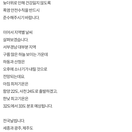
늦더위로 인해 건강잃지 않도록
폭염 안전수칙을 반드시
준수해주시기 바랍니다.
이어서 지역별 날씨
살펴보겠습니다.
서부경남 대부분 지역
구름 많은 하늘 보이는 가운데
하동과 산청은
오후에 소나기가 내릴 것으로
전망되는데요.
아침 최저기온은
함양 22도, 사천 24도로 출발하겠고,
한낮 최고기온은
32도에서 33도 분포 예상됩니다.
전국날씹니다.
세종과 광주, 제주도