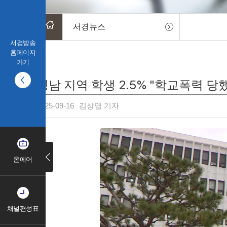
서경뉴스
서경방송
홈페이지
가기
경남 지역 학생 2.5% "학교폭력 당
2025-09-16
김상엽 기자
온에어
채널편성표