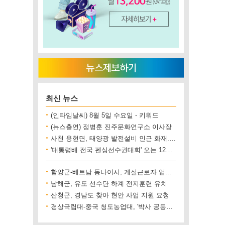
최신 뉴스
(인타임날씨) 8월 5일 수요일 - 키워드
(뉴스출연) 정병훈 진주문화연구소 이사장
사천 용현면, 태양광 발전설비 인근 화재..재산 피해 500만 원 상당
'대통령배 전국 펜싱선수권대회' 오는 12일 진주에서 개최
함양군-베트남 동나이시, 계절근로자 업무협약 체결
남해군, 유도 선수단 하계 전지훈련 유치
산청군, 경남도 찾아 현안 사업 지원 요청
경상국립대-중국 청도농업대, '박사 공동양성' 업무협약 체결