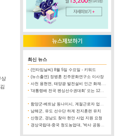
최신 뉴스
(인타임날씨) 8월 5일 수요일 - 키워드
(뉴스출연) 정병훈 진주문화연구소 이사장
무상
사천 용현면, 태양광 발전설비 인근 화재..재산 피해 500만 원 상당
 김
'대통령배 전국 펜싱선수권대회' 오는 12일 진주에서 개최
함양군-베트남 동나이시, 계절근로자 업무협약 체결
남해군, 유도 선수단 하계 전지훈련 유치
산청군, 경남도 찾아 현안 사업 지원 요청
경상국립대-중국 청도농업대, '박사 공동양성' 업무협약 체결