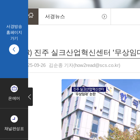
서경뉴스
서경방송
홈페이지
가기
(R) 진주 실크산업혁신센터 '무상임
2025-09-26
김순종 기자(how2read@scs.co.kr)
온에어
채널편성표