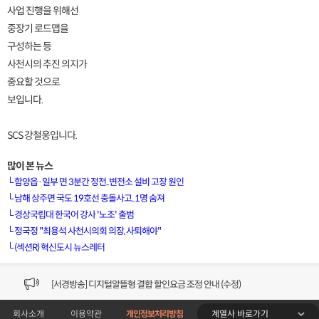
사업 진행을 위해선
중장기 로드맵을
구성하는 등
사천시의 추진 의지가
중요할 것으로
보입니다.
SCS 강철웅입니다.
많이 본 뉴스
└
함양읍·일부 면 3분간 정전..변전소 설비 고장 원인
└
남해 상주면 국도 19호선 충돌사고..1명 숨져
└
경상국립대 한국어 강사 '노조' 출범
[VOD공지] 청춘초이스 이용금액 변경 안내
└
정국정 "최용석 사천시의회 의장, 사퇴해야"
└
(섹션R) 혁신도시 뉴스레터
[서경방송] 일부 채널편성 변경 안내의 건 (7/22)
[서경방송] 디지털알뜰형 결합 할인요금 조정 안내 (수정)
계열사 바로가기
회사소개
이용약관
개인정보처리방침
[공지] 개인정보처리방침 (Ver2.15) 개정의 건 (7/1)