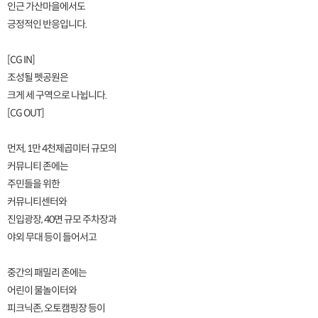
인근 가산마을에서도
긍정적인 반응입니다.
[CG IN]
조성될 펫공원은
크게 세 구역으로 나뉩니다.
[CG OUT]
먼저, 1만 4천제곱미터 규모의
커뮤니티 존에는
주민들을 위한
커뮤니티센터와
진입광장, 40면 규모 주차장과
야외 무대 등이 들어서고
중간의 패밀리 존에는
어린이 물놀이터와
피크닉존, 오토캠핑장 등이