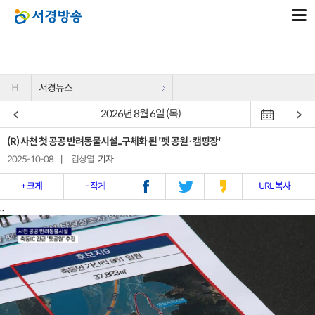
H
서경뉴스
2026년 8월 6일 (목)
(R) 사천 첫 공공 반려동물시설..구체화 된 '펫 공원·캠핑장'
2025-10-08
|
김상엽
기자
+ 크게
- 작게
URL 복사
..