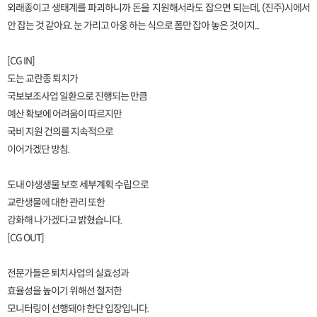
외래종이고 생태계를 파괴하니까 돈을 지원해서라도 잡으면 되는데, (진주)시에서
안 잡는 것 같아요. 눈 가리고 아웅 하는 식으로 폼만 잡아 놓은 것이지...
[CG IN]
도는 교란종 퇴치가
국보보조사업 일환으로 진행되는 만큼
예산 확보에 어려움이 따르지만
국비 지원 건의를 지속적으로
이어가겠단 방침.
도내 야생생물 보호 세부계획 수립으로
교란생물에 대한 관리 또한
강화해 나가겠다고 밝혔습니다.
[CG OUT]
전문가들은 퇴치사업의 실효성과
효율성을 높이기 위해선 철저한
모니터링이 선행돼야 한단 입장입니다.