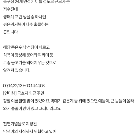
축구장 24개 면적에 이를 정도로 규모가 큰
저수진데,
생태계 교란 생물 중 하나인
붉은귀거북이 다수 출몰하는
곳입니다.
해당 종은 워낙 성장이 빠르고
식욕이 왕성해 붕어와 피라미 등
토종 물고기를 먹어치우는 것으로
알려져 있습니다.
00;14;22;13 + 00;14;44;03
[인터뷰] 금호지 인근 주민
정말 여름철엔 많이 있었어요. 막대기 같은게 물 위에 있으면 얘들이, 큰 놈들이 올라
와서 줄줄이 앉아 있고 그러더라고요.
천연기념물로 지정된
남생이의 서식까지 위협하고 있어