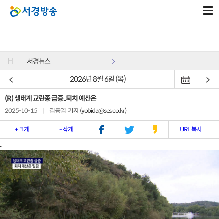
H
서경뉴스
2026년 8월 6일 (목)
(R) 생태계 교란종 급증..퇴치 예산은
2025-10-15
|
김동엽
기자 (yobida@scs.co.kr)
+ 크게
- 작게
URL 복사
..