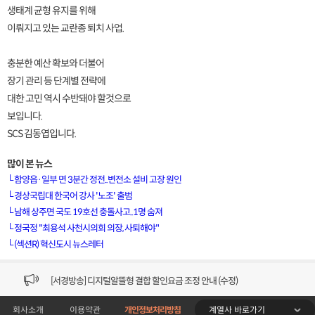
생태계 균형 유지를 위해
이뤄지고 있는 교란종 퇴치 사업.
충분한 예산 확보와 더불어
장기 관리 등 단계별 전략에
대한 고민 역시 수반돼야 할것으로
보입니다.
SCS 김동엽입니다.
많이 본 뉴스
└
함양읍·일부 면 3분간 정전..변전소 설비 고장 원인
└
경상국립대 한국어 강사 '노조' 출범
└
남해 상주면 국도 19호선 충돌사고..1명 숨져
[VOD공지] 청춘초이스 이용금액 변경 안내
└
정국정 "최용석 사천시의회 의장, 사퇴해야"
└
(섹션R) 혁신도시 뉴스레터
[서경방송] 일부 채널편성 변경 안내의 건 (7/22)
[서경방송] 디지털알뜰형 결합 할인요금 조정 안내 (수정)
계열사 바로가기
회사소개
이용약관
개인정보처리방침
[공지] 개인정보처리방침 (Ver2.15) 개정의 건 (7/1)