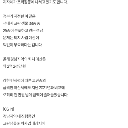
지자체가 포획활동에 나서고 있기도 합니다.
정부가 지정한 이 같은
생태계 교란 생물 38종 중
25종이 분포하고 있는 경남.
문제는 퇴치 사업 예산이
턱없이 부족하다는 겁니다.
올해 경남지역의 퇴치 예산은
약 2억 2천만 원.
강한 번식력에 따른 교란종의
급격한 확산세에도 지난 2021년과 비교해
오히려 천 만원 넘게 금액이 줄어들었습니다.
[CG IN]
경남지역 내 진행중인
교란생물 퇴치사업 대상지에