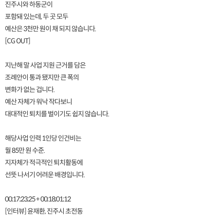
진주시와 하동군이
포함돼 있는데, 두 곳 모두
예산은 3천만 원이 채 되지 않습니다.
[CG OUT]
지난해 말 사업 지원 근거를 담은
조례안이 통과 됐지만 큰 폭의
변화가 없는 겁니다.
예산 자체가 워낙 작다보니
대대적인 퇴치를 벌이기도 쉽지 않습니다.
해당사업 인력 1인당 인건비는
월 85만 원 수준.
지자체가 적극적인 퇴치활동에
선뜻 나서기 어려운 배경입니다.
00;17;23;25 + 00;18;01;12
[인터뷰] 윤재환, 진주시 초전동