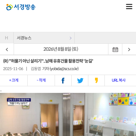
H
서경뉴스
2026년 8월 8일 (토)
(R) "허물기 아닌 살리기"..남해 유휴건물 활용전략 '눈길'
2025-11-06
|
김동엽
기자 (yobida@scs.co.kr)
+ 크게
- 작게
URL 복사
..