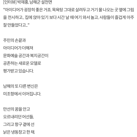
[인터뷰] 박재홍, 남해군 설천면
"아이디어가 굉장히 좋은 거죠. 목욕탕 그대로 살려두고 거기 물 나오는 곳 옆에 그림
을 전시하고... 집에 앉아 있기 보다 시간 날 때 여기 와서 놀고, 사람들이 즐겁게 아주
잘 만들었다고..."
주민의 손끝과
아이디어가 더해져
문화예술 공간과 복지공간이
공존하는 새로운 모델로
평가받고 있습니다.
남해의 또 다른 변신은
미조항에서 이어집니다.
만선의 꿈을 안고
오르내리던 어선들,
그리고 항구 곁에 선
낡은 냉동창고 한 채.