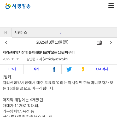
H
서경뉴스
2026년 8월 10일 (월)
지리산함양시장‘한들 미(味)니포차’오는 15일 마무리
2025-11-11
|
김연준
기자 (kimfed@scs.co.kr)
+ 크게
- 작게
URL 복사
[앵커]
지리산함양시장에서 매주 토요일 열리는 야시장인 한들미니포차가 오
는 15일을 끝으로 마무리됩니다.
마지막 개장에는 6개였던
매대가 11개로 확대돼,
라구양파밥, 육전 등