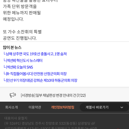
함양 특산물을 활용한 요리부터
가족 단위 방문객을
위한 메뉴까지 판매될
예정입니다.
또 가수 소찬휘의 특별
공연도 진행됩니다.
많이 본 뉴스
└
남해 상주면 국도 19호선 충돌사고..1명 숨져
└
(섹션R) 혁신도시 뉴스레터
└
(섹션R) 오늘의 SNS
└
(R-직접들어봅시다) 안천원 산청군의회 의장
└
(민선 9기 의장대담) 강희순 제10대 하동군의회 의장
[VOD공지] 청춘초이스 이용금액 변경 안내
[서경방송] 일부 채널편성 변경 안내의 건 (7/22)
계열사 바로가기
회사소개
이용약관
개인정보처리방침
[서경방송] 디지털알뜰형 결합 할인요금 조정 안내 (수정)
대표이사 윤철지
[공지] 개인정보처리방침 (Ver2.15) 개정의 건 (7/1)
(우 52691) 경상남도 진주시 진양호로 532(동성동) 삼광빌딩 6F
사업자등록번호 613-81-15007 통신판매신고 진주통판 06-60호