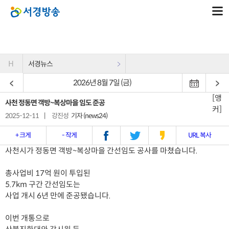
H
서경뉴스
2026년 8월 7일 (금)
[앵
사천 정동면 객방~복상마을 임도 준공
커]
2025-12-11
|
강진성
기자 (news24)
+ 크게
- 작게
URL 복사
사천시가 정동면 객방~복상마을 간선임도 공사를 마쳤습니다.
총사업비 17억 원이 투입된
5.7km 구간 간선임도는
사업 개시 6년 만에 준공됐습니다.
이번 개통으로