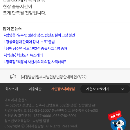
산불진화대와 감시원 등
현장 출동시간이
크게 단축될 전망입니다.
많이 본 뉴스
└
함양읍·일부 면 3분간 정전..변전소 설비 고장 원인
└
경상국립대 한국어 강사 '노조' 출범
└
남해 상주면 국도 19호선 충돌사고..1명 숨져
└
(섹션R) 혁신도시 뉴스레터
└
정국정 "최용석 사천시의회 의장, 사퇴해야"
[VOD공지] 청춘초이스 이용금액 변경 안내
[서경방송] 일부 채널편성 변경 안내의 건 (7/22)
계열사 바로가기
회사소개
이용약관
개인정보처리방침
[서경방송] 디지털알뜰형 결합 할인요금 조정 안내 (수정)
대표이사 윤철지
[공지] 개인정보처리방침 (Ver2.15) 개정의 건 (7/1)
(우 52691) 경상남도 진주시 진양호로 532(동성동) 삼광빌딩 6F
사업자등록번호 613-81-15007 통신판매신고 진주통판 06-60호
[서경방송] 일부 채널편성 변경 안내의 건 (7/1)
서경방송 고객센터 : 1877-6666 , 055-740-3001
청소년보호책임자 : 박성철 팀장
Copyright ⓒ (주)서경방송. All Rights Reserved.
[VOD공지] 청춘초이스 이용금액 변경 안내