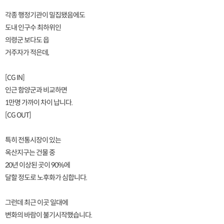
각종 행정기관이 밀집됐음에도
도내 인구수 최하위인
의령군 보다도 읍
거주자가 적은데,
[CG IN]
인근 함양군과 비교하면
1만명 가까이 차이 납니다.
[CG OUT]
특히 전통시장이 있는
옥산지구는 건물 중
20년 이상된 곳이 90%에
달할 정도로 노후화가 심합니다.
그런데 최근 이곳 일대에
변화의 바람이 불기시작했습니다.