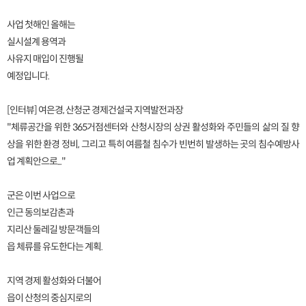
사업 첫해인 올해는
실시설계 용역과
사유지 매입이 진행될
예정입니다.
[인터뷰] 여은경, 산청군 경제건설국 지역발전과장
"체류공간을 위한 365거점센터와 산청시장의 상권 활성화와 주민들의 삶의 질 향
상을 위한 환경 정비, 그리고 특히 여름철 침수가 빈번히 발생하는 곳의 침수예방사
업 계획안으로..."
군은 이번 사업으로
인근 동의보감촌과
지리산 둘레길 방문객들의
읍 체류를 유도한다는 계획.
지역 경제 활성화와 더불어
읍이 산청의 중심지로의