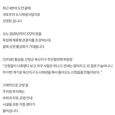
최근 4번의 도전 끝에
국토부의 도시재생사업지로
선정된 겁니다.
오는 2029년까지 372억 원을
투입해 체류형 관광지를 조성하는데,
골목 상권 활성화가 기대됩니다.
[인터뷰] 황삼용, 산청군 옥산지구 주민협의체 위원장
"산청읍이 낙후됐다 보고 자꾸 사람은 떠나고, 연세는 많아지고, 빈 점포가 늘어나니
까 이번 계기로 옥산지구 도시재생을 해서 돌아오는 산청읍을 만들어보자..."
구체적으로 군청 앞
주차장 부지에는
숙박과 치유, 관광 안내
시설을 갖춘 거점 센터가
들어섭니다.