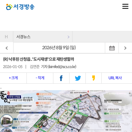
H
서경뉴스
2026년 8월 9일 (일)
(R) 낙후된 산청읍..'도시재생'으로 재탄생할까
2026-01-05
|
김연준
기자 (kimfed@scs.co.kr)
+ 크게
- 작게
URL 복사
..