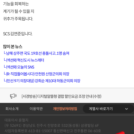
기능을 회복하는
계기가 될 수 있을 지
귀추가 주목됩니다.
SCS 김연준입니다.
많이 본 뉴스
└
남해 상주면 국도 19호선 충돌사고..1명 숨져
└
(섹션R) 혁신도시 뉴스레터
└
(섹션R) 오늘의 SNS
[VOD공지] 청춘초이스 이용금액 변경 안내
└
(R-직접들어봅시다) 안천원 산청군의회 의장
└
(민선 9기 의장대담) 강희순 제10대 하동군의회 의장
[서경방송] 일부 채널편성 변경 안내의 건 (7/22)
[서경방송] 디지털알뜰형 결합 할인요금 조정 안내 (수정)
계열사 바로가기
회사소개
이용약관
개인정보처리방침
[공지] 개인정보처리방침 (Ver2.15) 개정의 건 (7/1)
대표이사 윤철지
[서경방송] 일부 채널편성 변경 안내의 건 (7/1)
(우 52691) 경상남도 진주시 진양호로 532(동성동) 삼광빌딩 6F
사업자등록번호 613-81-15007 통신판매신고 진주통판 06-60호