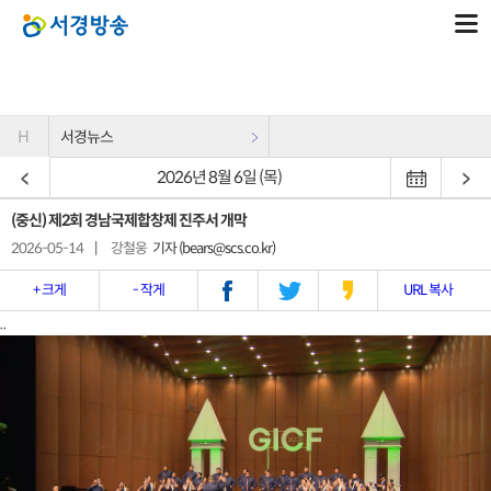
H
서경뉴스
2026년 8월 6일 (목)
(중신) 제2회 경남국제합창제 진주서 개막
2026-05-14
|
강철웅
기자 (bears@scs.co.kr)
+ 크게
- 작게
URL 복사
..