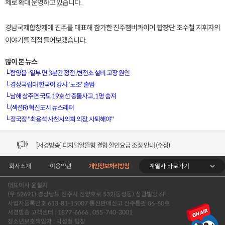
제로 확대 운영하고 있습니다.
경남국제합창제에 진주를 대표해 참가한 진주챔버콰이어 합창단 조수철 지휘자의
이야기를 직접 들어보겠습니다.
많이 본 뉴스
└
함양읍·일부 면 3분간 정전..변전소 설비 고장 원인
└
경상국립대 한국어 강사 '노조' 출범
└
남해 상주면 국도 19호선 충돌사고..1명 숨져
[VOD공지] 청춘초이스 이용금액 변경 안내
└
(섹션R) 혁신도시 뉴스레터
└
정국정 "최용석 사천시의회 의장, 사퇴해야"
[서경방송] 일부 채널편성 변경 안내의 건 (7/22)
[서경방송] 디지털알뜰형 결합 할인요금 조정 안내 (수정)
계열사 바로가기
회사소개
이용약관
개인정보처리방침
[공지] 개인정보처리방침 (Ver2.15) 개정의 건 (7/1)
대표이사 윤철지
[서경방송] 일부 채널편성 변경 안내의 건 (7/1)
(우 52691) 경상남도 진주시 진양호로 532(동성동) 삼광빌딩 6F
사업자등록번호 613-81-15007 통신판매신고 진주통판 06-60호
[VOD공지] 청춘초이스 이용금액 변경 안내
서경방송 고객센터 : 1877-6666 , 055-740-3001
청소년보호책임자 : 박성철 팀장