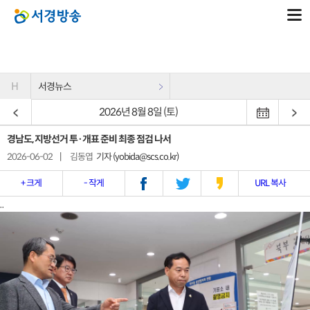
H
서경뉴스
2026년 8월 8일 (토)
경남도, 지방선거 투·개표 준비 최종 점검 나서
2026-06-02
|
김동엽
기자 (yobida@scs.co.kr)
+ 크게
- 작게
URL 복사
..