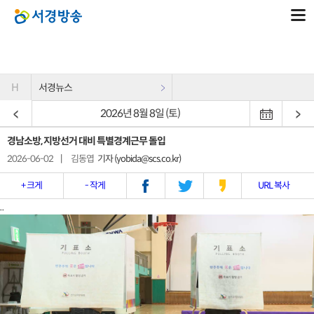
H
서경뉴스
2026년 8월 8일 (토)
경남소방, 지방선거 대비 특별경계근무 돌입
2026-06-02
|
김동엽
기자 (yobida@scs.co.kr)
+ 크게
- 작게
URL 복사
..