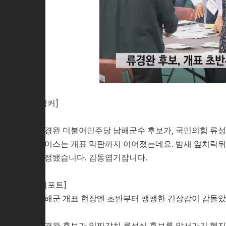
[앵커]
류경완 더불어민주당 남해군수 후보가, 국민의힘 류성
레이스는 개표 막판까지 이어졌는데요. 밤새 엎치락뒤
결정됐습니다. 김동엽기잡니다.
[리포트]
남해군 개표 현장엔 초반부터 팽팽한 긴장감이 감돌았
류경완 후보가 일찌감치 류성식 후보를 앞서가긴 했지