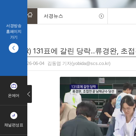
서경뉴스
서경방송
홈페이지
가기
(R) 131표에 갈린 당락..류경완, 
2026-06-04
김동엽 기자(yobida@scs.co.kr)
온에어
채널편성표