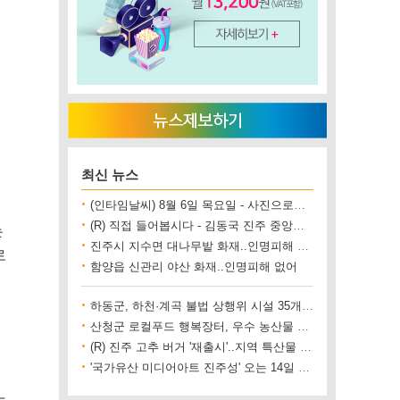
최신 뉴스
(인타임날씨) 8월 6일 목요일 - 사진으로보는 날씨
(R) 직접 들어봅시다 - 김동국 진주 중앙시장 상인회장
는
진주시 지수면 대나무밭 화재..인명피해 없어
로
함양읍 신관리 야산 화재..인명피해 없어
하동군, 하천·계곡 불법 상행위 시설 35개소 철거
산청군 로컬푸드 행복장터, 우수 농산물 직거래 사업장 인증
(R) 진주 고추 버거 '재출시'..지역 특산물 홍보 기대
'국가유산 미디어아트 진주성' 오는 14일 개막
는