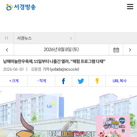
H
서경뉴스
2026년 8월 8일 (토)
남해마늘한우축제, 11일부터 나흘간 열려.."체험 프로그램 다채"
2026-06-10
|
김동엽
기자 (yobida@scs.co.kr)
+ 크게
- 작게
URL 복사
..