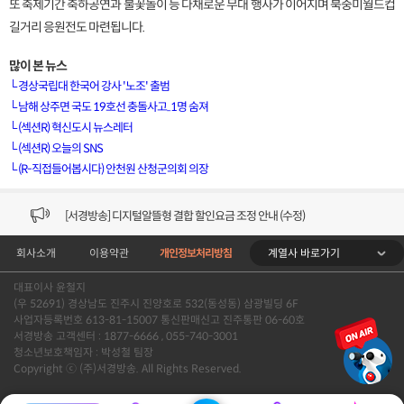
또 축제기간 축하공연과 불꽃놀이 등 다채로운 무대 행사가 이어지며 북중미월드컵
길거리 응원전도 마련됩니다.
많이 본 뉴스
└
경상국립대 한국어 강사 '노조' 출범
└
남해 상주면 국도 19호선 충돌사고..1명 숨져
└
(섹션R) 혁신도시 뉴스레터
[VOD공지] 청춘초이스 이용금액 변경 안내
└
(섹션R) 오늘의 SNS
└
(R-직접들어봅시다) 안천원 산청군의회 의장
[서경방송] 일부 채널편성 변경 안내의 건 (7/22)
[서경방송] 디지털알뜰형 결합 할인요금 조정 안내 (수정)
계열사 바로가기
회사소개
이용약관
개인정보처리방침
[공지] 개인정보처리방침 (Ver2.15) 개정의 건 (7/1)
대표이사 윤철지
[서경방송] 일부 채널편성 변경 안내의 건 (7/1)
(우 52691) 경상남도 진주시 진양호로 532(동성동) 삼광빌딩 6F
사업자등록번호 613-81-15007 통신판매신고 진주통판 06-60호
[VOD공지] 청춘초이스 이용금액 변경 안내
서경방송 고객센터 : 1877-6666 , 055-740-3001
청소년보호책임자 : 박성철 팀장
Copyright ⓒ (주)서경방송. All Rights Reserved.
[서경방송] 일부 채널편성 변경 안내의 건 (7/22)