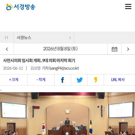
H
서경뉴스
2026년 8월 8일 (토)
사천시의회 임시회 개회..9대 의회 마지막 회기
2026-06-11
|
김상엽
기자 (sang94@scs.co.kr)
+ 크게
- 작게
URL 복사
..