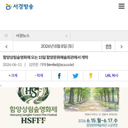
H
서경뉴스
2026년 8월 8일 (토)
함양상림숲영화제 오는 15일 함양문화예술회관에서 개막
2026-06-11
|
김연준
기자 (kimfed@scs.co.kr)
+ 크게
- 작게
URL 복사
..