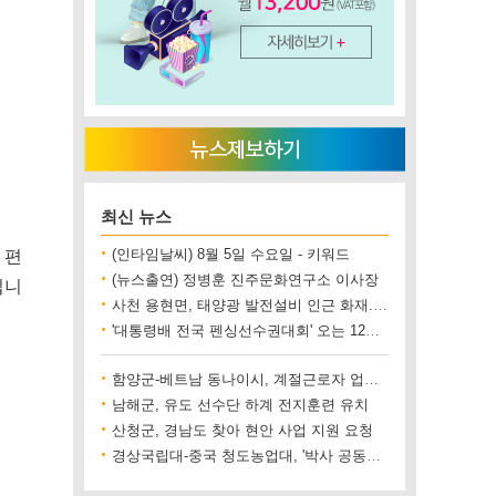
최신 뉴스
 편
(인타임날씨) 8월 5일 수요일 - 키워드
(뉴스출연) 정병훈 진주문화연구소 이사장
입니
사천 용현면, 태양광 발전설비 인근 화재..재산 피해 500만 원 상당
'대통령배 전국 펜싱선수권대회' 오는 12일 진주에서 개최
함양군-베트남 동나이시, 계절근로자 업무협약 체결
남해군, 유도 선수단 하계 전지훈련 유치
산청군, 경남도 찾아 현안 사업 지원 요청
경상국립대-중국 청도농업대, '박사 공동양성' 업무협약 체결