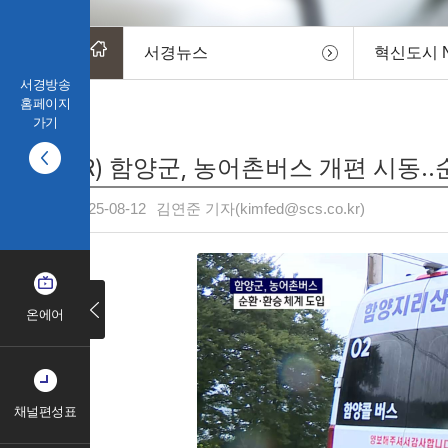
서경뉴스
혁신도시 
서경방송
홈페이지
가기
(R) 함양군, 농어촌버스 개편 시동.
2025-08-12
김연준 기자(kimfed@scs.co.kr)
온에어
채널편성표