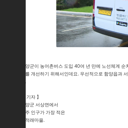
함양군이 농어촌버스 도입 40여 년 만에 노선체계 순
의를 개선하기 위해서인데요. 우선적으로 함양읍과 서
다.
【 기자 】
함양군 서상면에서
거주 인구가 가장 적은
피적래마을.