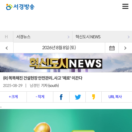
H
서경뉴스
혁신도시 NEWS
2026년 8월 8일 (토)
(R) 똑똑해진 건설현장 안전관리..사고 '제로' 이끈다
2025-08-29
|
남경민
기자 (south)
+ 크게
- 작게
URL 복사
..